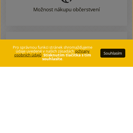
Možnost nákupu občerstvení
Pro správnou funkci stránek shromažďujeme
údaje uvedené v našich zásadách
ochrany
Souhlasím
osobních údajů
.
Stisknutím tlačítka s tím
souhlasíte
.
Úschovna kol
Domácí mazlíčci jsou povoleni