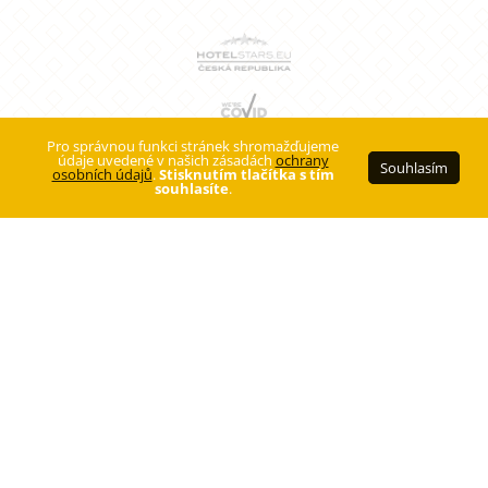
Pro správnou funkci stránek shromažďujeme
údaje uvedené v našich zásadách
ochrany
Souhlasím
osobních údajů
.
Stisknutím tlačítka s tím
souhlasíte
.